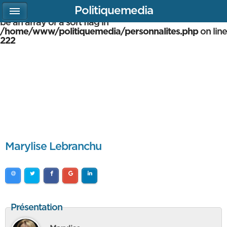
Politiquemedia
Warning
: array_multisort(): Argument #1 is expected to
be an array or a sort flag in
/home/www/politiquemedia/personnalites.php
on line
222
Marylise Lebranchu
Présentation