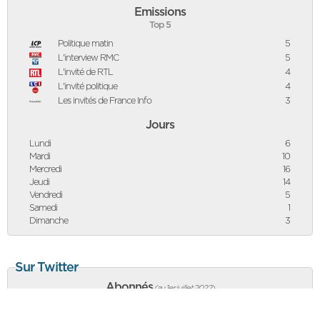
Emissions
Top 5
Politique matin
5
L'interview RMC
5
L'invité de RTL
4
L'invité politique
4
Les invités de France Info
3
Jours
Lundi
6
Mardi
10
Mercredi
16
Jeudi
14
Vendredi
5
Samedi
1
Dimanche
3
Sur Twitter
Abonnés
(au 1er juillet 2022
)
36 456