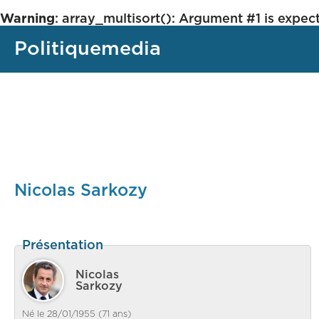
Warning
: array_multisort(): Argument #1 is expect
Politiquemedia
Nicolas Sarkozy
Présentation
Nicolas
Sarkozy
Né le 28/01/1955 (71 ans)