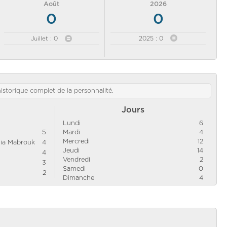
Août
2026
0
0
Juillet : 0
2025 : 0
'historique complet de la personnalité.
Jours
Lundi
6
5
Mardi
4
Mercredi
12
nia Mabrouk
4
Jeudi
14
4
Vendredi
2
3
Samedi
0
2
Dimanche
4