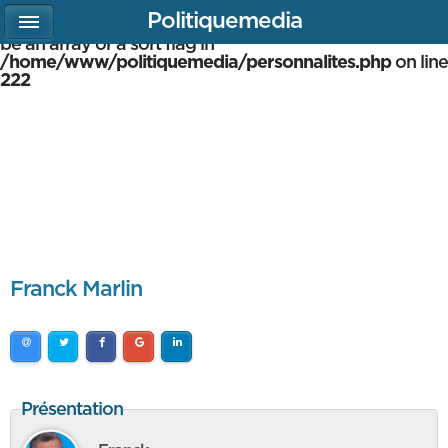
Politiquemedia
Warning
: array_multisort(): Argument #1 is expected to
be an array or a sort flag in
/home/www/politiquemedia/personnalites.php
on line
222
Franck Marlin
Présentation