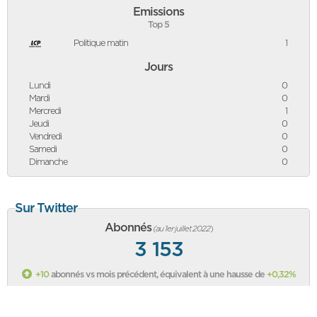
Emissions
Top 5
Politique matin
1
Jours
Lundi
0
Mardi
0
Mercredi
1
Jeudi
0
Vendredi
0
Samedi
0
Dimanche
0
Sur Twitter
Abonnés
(au 1er juillet 2022
)
3 153
+10
abonnés vs mois précédent, équivalent à une hausse de
+0,32%
Classement des politiques sur Twitter
Sa page Twitter