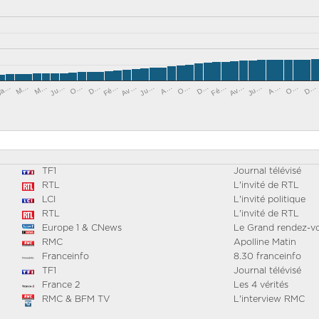
Fé…
Ju…
Ju…
D…
Ja…
Ju…
O…
D…
Av…
M…
O…
Av…
A…
O…
Fé…
M…
A…
D…
TF1
Journal télévisé
RTL
L'invité de RTL
LCI
L'invité politique
RTL
L'invité de RTL
Europe 1 & CNews
Le Grand rendez-v
RMC
Apolline Matin
Franceinfo
8.30 franceinfo
TF1
Journal télévisé
France 2
Les 4 vérités
RMC & BFM TV
L'interview RMC