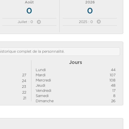
Août
2026
0
0
Juillet : 0
2025 : 0
'historique complet de la personnalité.
Jours
Lundi
44
27
Mardi
107
Mercredi
108
24
Jeudi
48
23
Vendredi
17
22
Samedi
8
21
Dimanche
26