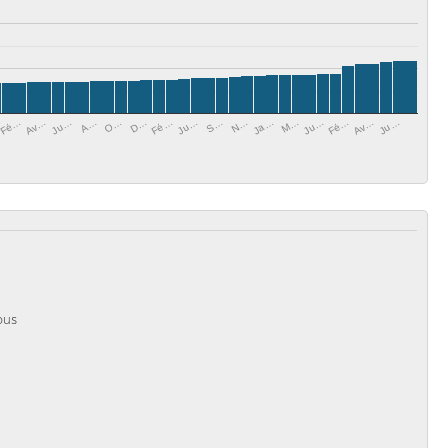
Ju…
O…
Ju…
Av…
N…
Fé…
Av…
A…
M…
Fé…
S…
D…
Fé…
Ju…
Ja…
Ju…
ous