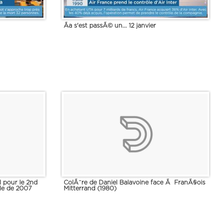
Ãa s'est passÃ© un... 12 janvier
l pour le 2nd
ColÃ¨re de Daniel Balavoine face Ã FranÃ§ois
lle de 2007
Mitterrand (1980)