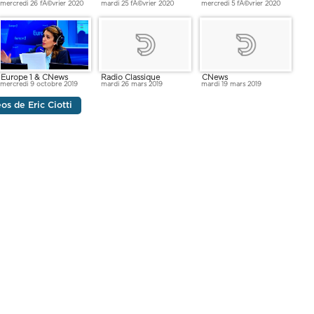
mardi 25 fÃ©vrier 2020
mercredi 5 fÃ©vrier 2020
mercredi 26 fÃ©vrier 2020
Europe 1 & CNews
Radio Classique
CNews
mercredi 9 octobre 2019
mardi 26 mars 2019
mardi 19 mars 2019
éos de Eric Ciotti