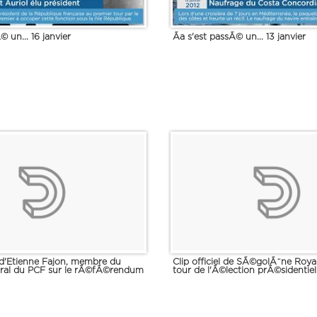
© un... 16 janvier
Ãa s'est passÃ© un... 13 janvier
d'Etienne Fajon, membre du
Clip officiel de SÃ©golÃ¨ne Roya
ral du PCF sur le rÃ©fÃ©rendum
tour de l'Ã©lection prÃ©sidentie