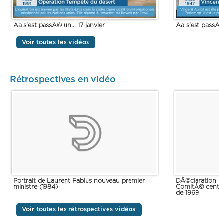
Ãa s'est passÃ© un... 17 janvier
Ãa s'est passÃ
Voir toutes les vidéos
Rétrospectives en vidéo
Portrait de Laurent Fabius nouveau premier
DÃ©claration 
ministre (1984)
ComitÃ© cent
de 1969
Voir toutes les rétrospectives vidéos