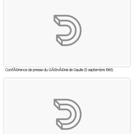
ConfÃ©rence de presse du GÃ©nÃ©ral de Gaulle (5 septembre 1961)