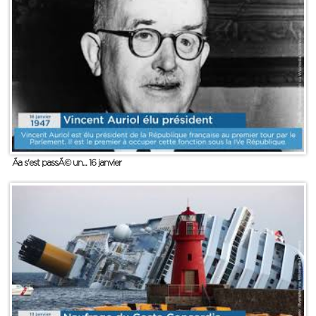
Ãa s'est passÃ© un... 16 janvier