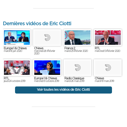
Dernières vidéos de Eric Ciotti
Europe 1 & CNews
France 2
RTL
CNews
mardi 16 juin 2020
mardi 25 fÃ©vrier 2020
mercredi 5 fÃ©vrier 2020
mercredi 26 fÃ©vrier
2020
RTL
Europe 1 & CNews
Radio Classique
CNews
jeudi 24 octobre 2019
mercredi 9 octobre 2019
mardi 26 mars 2019
mardi 19 mars 2019
Voir toutes les vidéos de Eric Ciotti