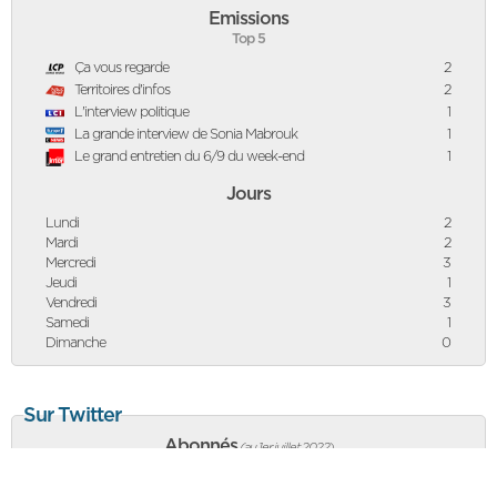
Emissions
Top 5
Ça vous regarde
2
Territoires d'infos
2
L'interview politique
1
La grande interview de Sonia Mabrouk
1
Le grand entretien du 6/9 du week-end
1
Jours
Lundi
2
Mardi
2
Mercredi
3
Jeudi
1
Vendredi
3
Samedi
1
Dimanche
0
Sur Twitter
Abonnés
(au 1er juillet 2022
)
29 110