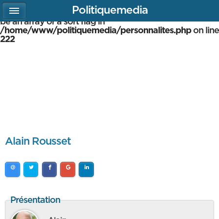
Politiquemedia
Warning
: array_multisort(): Argument #1 is expected to
be an array or a sort flag in
/home/www/politiquemedia/personnalites.php
on line
222
Alain Rousset
Présentation