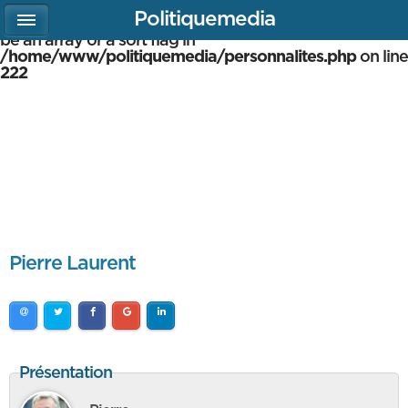
Politiquemedia
Warning
: array_multisort(): Argument #1 is expected to
be an array or a sort flag in
/home/www/politiquemedia/personnalites.php
on line
222
Pierre Laurent
Présentation