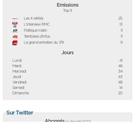
Emissions
Top 5
Les 4 vérités
25
L'interview RMC
13
Politique matin
11
Territoires d'infos
11
Le grand entretien du 7/9
9
Jours
Lundi
41
Mardi
46
Mercredi
34
Jeudi
43
Vendredi
48
Samedi
14
Dimanche
20
Sur Twitter
Abonnés
(au 1er juillet 2022
)
42 067