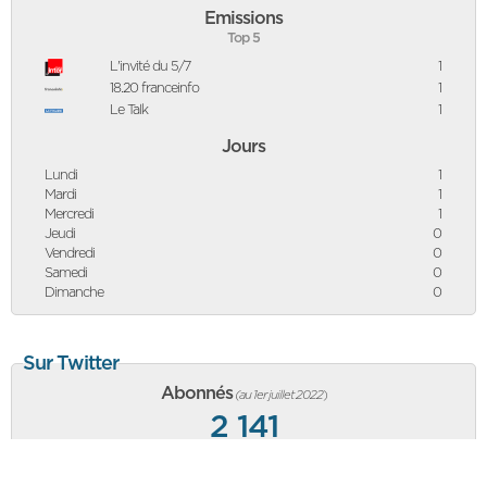
Emissions
Top 5
L'invité du 5/7
1
18.20 franceinfo
1
Le Talk
1
Jours
Lundi
1
Mardi
1
Mercredi
1
Jeudi
0
Vendredi
0
Samedi
0
Dimanche
0
Sur Twitter
Abonnés
(au 1er juillet 2022
)
2 141
+77
abonnés vs mois précédent, équivalent à une hausse de
+3,73%