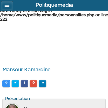
Politiquemedia
Warning
: array_multisort(): Argument #1 is expected to
be an array or a sort flag in
/home/www/politiquemedia/personnalites.php
on line
222
Mansour Kamardine
Présentation