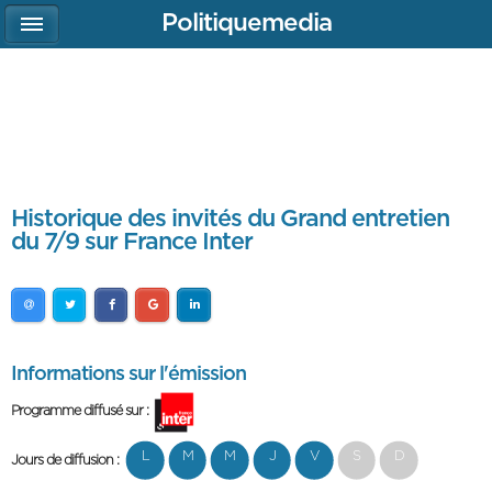
Politiquemedia
Historique des invités du Grand entretien
du 7/9 sur France Inter
Informations sur l'émission
Programme diffusé sur :
L
M
M
J
V
S
D
Jours de diffusion :