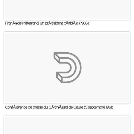
FranÃ§ois Mitterrand, un prÃ©sident cÃ¢blÃ© (1986)
ConfÃ©rence de presse du GÃ©nÃ©ral de Gaulle (5 septembre 1961)