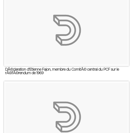
DÃ©claration d'Etienne Fajon, membre du ComitÃ© central du PCF sur le
rÃ©fÃ©rendum de 1969