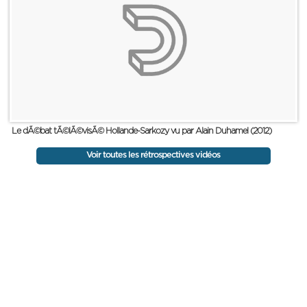
Le dÃ©bat tÃ©lÃ©visÃ© Hollande-Sarkozy vu par Alain Duhamel (2012)
Voir toutes les rétrospectives vidéos