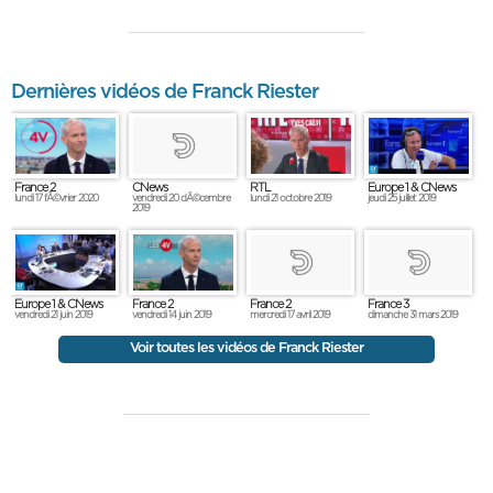
Dernières vidéos de Franck Riester
France 2
RTL
Europe 1 & CNews
CNews
lundi 17 fÃ©vrier 2020
lundi 21 octobre 2019
jeudi 25 juillet 2019
vendredi 20 dÃ©cembre
2019
Europe 1 & CNews
France 2
France 2
France 3
vendredi 21 juin 2019
vendredi 14 juin 2019
mercredi 17 avril 2019
dimanche 31 mars 2019
Voir toutes les vidéos de Franck Riester