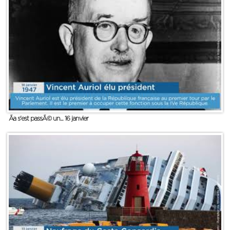
Ãa s'est passÃ© un... 16 janvier