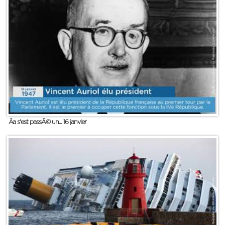
Ãa s'est passÃ© un... 16 janvier