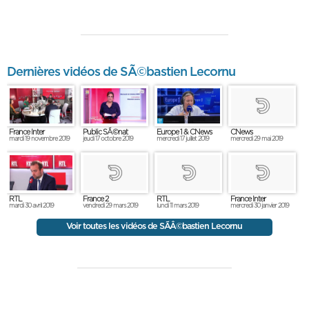
Dernières vidéos de SÃ©bastien Lecornu
France Inter
Public SÃ©nat
Europe 1 & CNews
CNews
mardi 19 novembre 2019
jeudi 17 octobre 2019
mercredi 17 juillet 2019
mercredi 29 mai 2019
RTL
France 2
RTL
France Inter
mardi 30 avril 2019
vendredi 29 mars 2019
lundi 11 mars 2019
mercredi 30 janvier 2019
Voir toutes les vidéos de SÃÂ©bastien Lecornu