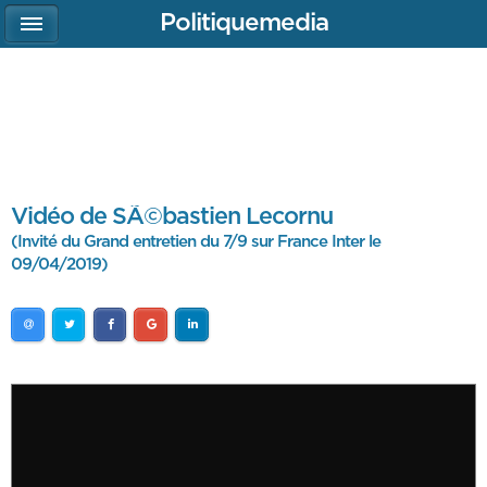
Politiquemedia
Vidéo de SÃ©bastien Lecornu
(Invité du Grand entretien du 7/9 sur France Inter le
09/04/2019)