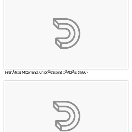
FranÃ§ois Mitterrand, un prÃ©sident cÃ¢blÃ© (1986)