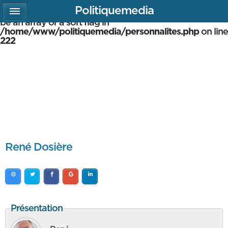
Politiquemedia
Warning
: array_multisort(): Argument #1 is expected to
be an array or a sort flag in
/home/www/politiquemedia/personnalites.php
on line
222
René Dosière
Présentation