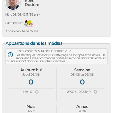
René
Dosière
Né le 03/08/1941 (85 ans)
Parti socialiste
Ancien député de l'Aisne
Apparitions dans les médias
René Dosière est suivi depuis octobre 2012
Les statistiques présentes sur cette page ne sont pas exhaustives. Elle
s'appuient sur les informations portées à la connaissance des éditeurs
du site et n'ont donc qu'une valeur indicative.
Aujourd'hui
Semaine
Jeudi 06/08
03/08 au 09/08
0
0
Hier : 0
27/07 au 02/08 : 0
Mois
Année
Août
2026