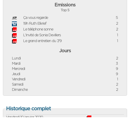
Emissions
Top 5
Ça vous regarde
5
19h Ruth Elkrief
2
Le téléphone sonne
2
L'invité de Sonia Devillers
1
Le grand entretien du 7/9
1
Jours
Lundi
2
Mardi
3
Mercredi
9
Jeudi
9
Vendredi
1
Samedi
2
Dimanche
2
Historique complet
Vendredi 10 janvier 2020
Jeudi 19 décembre 2019
Mercredi 18 décembre 2019