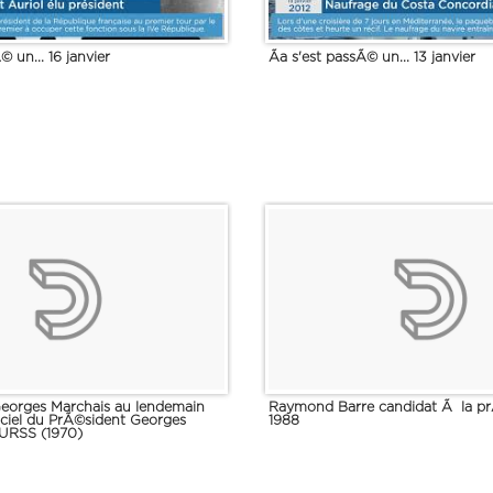
© un... 16 janvier
Ãa s'est passÃ© un... 13 janvier
Georges Marchais au lendemain
Raymond Barre candidat Ã la prÃ
iciel du PrÃ©sident Georges
1988
URSS (1970)