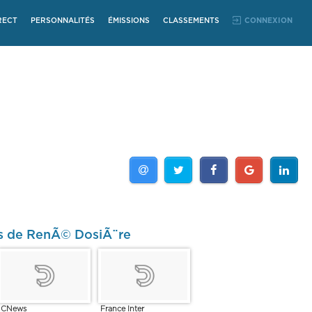
RECT
PERSONNALITÉS
ÉMISSIONS
CLASSEMENTS
CONNEXION
os de RenÃ© DosiÃ¨re
CNews
France Inter