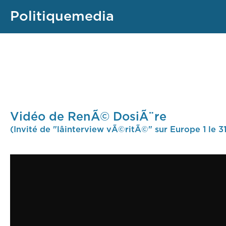
Politiquemedia
Vidéo de RenÃ© DosiÃ¨re
(Invité de "lâinterview vÃ©ritÃ©" sur Europe 1 le 