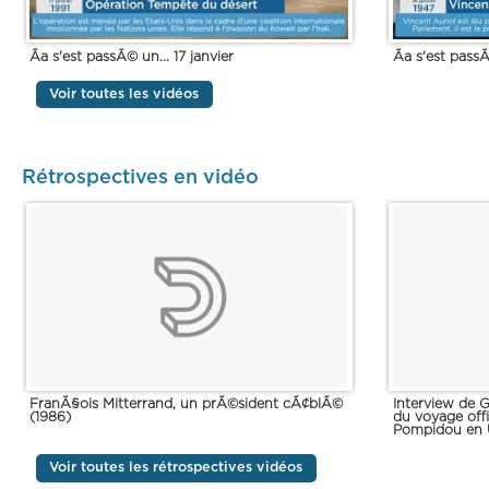
Ãa s'est passÃ© un... 17 janvier
Ãa s'est passÃ
Voir toutes les vidéos
Rétrospectives en vidéo
FranÃ§ois Mitterrand, un prÃ©sident cÃ¢blÃ©
Interview de 
(1986)
du voyage off
Pompidou en 
Voir toutes les rétrospectives vidéos