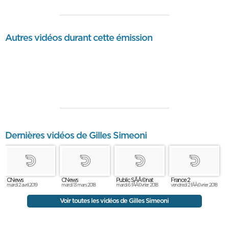
Autres vidéos durant cette émission
Dernières vidéos de Gilles Simeoni
CNews
CNews
Public SÃÂ©nat
France 2
mardi 2 avril 2019
mardi 13 mars 2018
mardi 6 fÃÂ©vrier 2018
vendredi 2 fÃÂ©vrier 2018
Voir toutes les vidéos de Gilles Simeoni