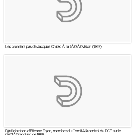
Les premiers pas de Jacques Chirac Ã la tÃ©lÃ©vision (1967)
DÃ©claration d'Etienne Fajon, membre du ComitÃ© central du PCF sur le
rÃ©fÃ©rendum de 1969