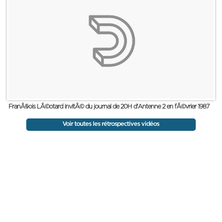
FranÃ§ois LÃ©otard invitÃ© du journal de 20H d'Antenne 2 en fÃ©vrier 1987
Voir toutes les rétrospectives vidéos