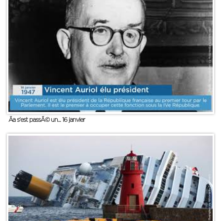
Ãa s'est passÃ© un... 16 janvier