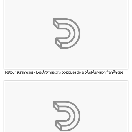
Retour sur images - Les Ã©missions politiques de la tÃ©lÃ©vision franÃ§aise