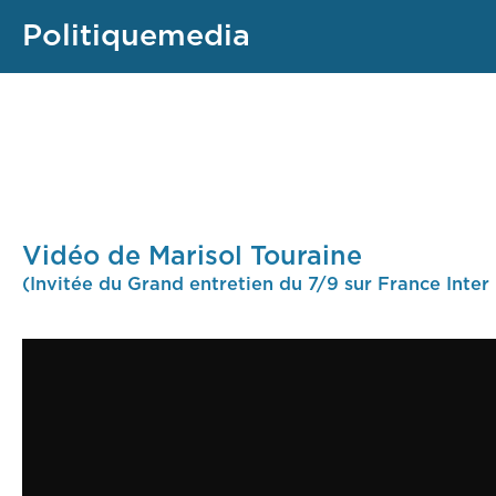
Politiquemedia
Vidéo de Marisol Touraine
(Invitée du Grand entretien du 7/9 sur France Inter