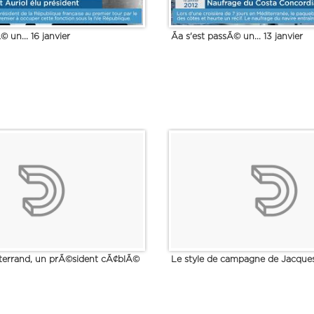
© un... 16 janvier
Ãa s'est passÃ© un... 13 janvier
terrand, un prÃ©sident cÃ¢blÃ©
Le style de campagne de Jacque