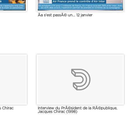
Ãa s'est passÃ© un... 12 janvier
s Chirac
Interview du PrÃ©sident de la RÃ©publique,
Jacques Chirac (1998)