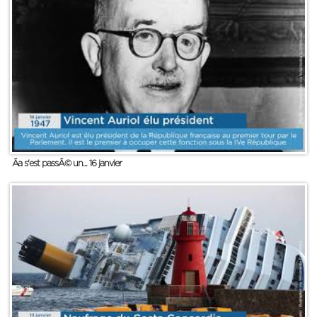
Ãa s'est passÃ© un... 16 janvier