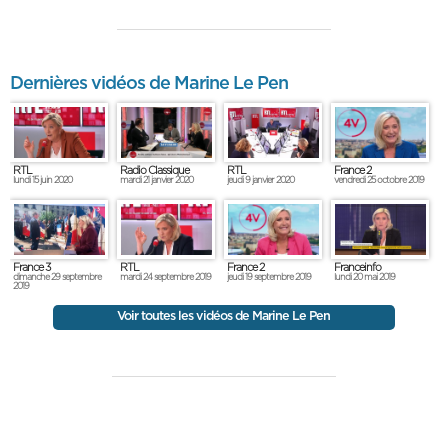
Dernières vidéos de Marine Le Pen
RTL
Radio Classique
RTL
France 2
lundi 15 juin 2020
mardi 21 janvier 2020
jeudi 9 janvier 2020
vendredi 25 octobre 2019
France 3
RTL
France 2
Franceinfo
dimanche 29 septembre
mardi 24 septembre 2019
jeudi 19 septembre 2019
lundi 20 mai 2019
2019
Voir toutes les vidéos de Marine Le Pen