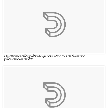
Clip officiel de SÃ©golÃ¨ne Royal pour le 2nd tour de l'Ã©lection
prÃ©sidentielle de 2007