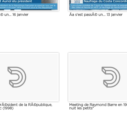
© un... 16 janvier
Ãa s'est passÃ© un... 13 janvier
PrÃ©sident de la RÃ©publique,
Meeting de Raymond Barre en 19
c (1998)
nuit les petits"