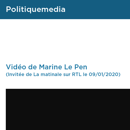
Politiquemedia
Vidéo de Marine Le Pen
(Invitée de La matinale sur RTL le 09/01/2020)