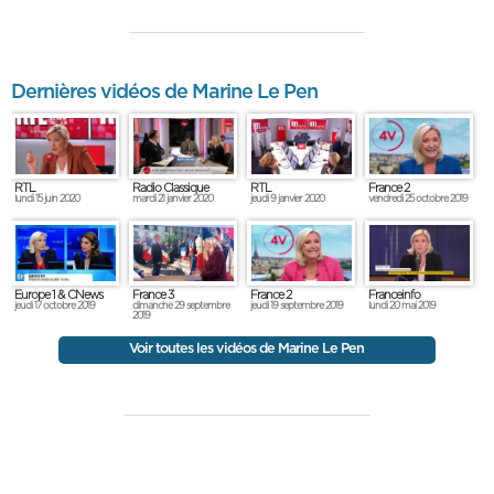
Dernières vidéos de Marine Le Pen
RTL
Radio Classique
RTL
France 2
lundi 15 juin 2020
mardi 21 janvier 2020
jeudi 9 janvier 2020
vendredi 25 octobre 2019
Europe 1 & CNews
France 3
France 2
Franceinfo
jeudi 17 octobre 2019
dimanche 29 septembre
jeudi 19 septembre 2019
lundi 20 mai 2019
2019
Voir toutes les vidéos de Marine Le Pen