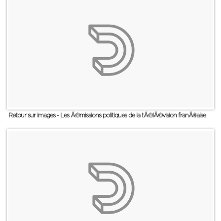
Retour sur images - Les Ã©missions politiques de la tÃ©lÃ©vision franÃ§aise