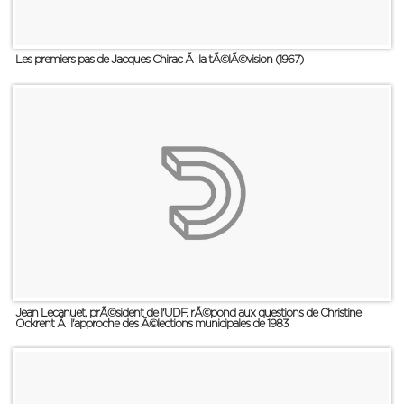
Les premiers pas de Jacques Chirac Ã la tÃ©lÃ©vision (1967)
Jean Lecanuet, prÃ©sident de l'UDF, rÃ©pond aux questions de Christine
Ockrent Ã l'approche des Ã©lections municipales de 1983