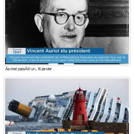
Ãa s'est passÃ© un... 16 janvier