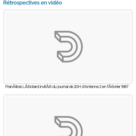
Rétrospectives en vidéo
FranÃ§ois LÃ©otard invitÃ© du journal de 20H d'Antenne 2 en fÃ©vrier 1987