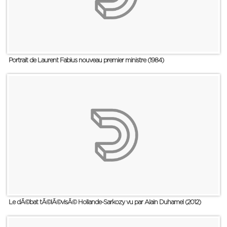
Portrait de Laurent Fabius nouveau premier ministre (1984)
Le dÃ©bat tÃ©lÃ©visÃ© Hollande-Sarkozy vu par Alain Duhamel (2012)