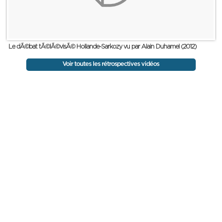
Le dÃ©bat tÃ©lÃ©visÃ© Hollande-Sarkozy vu par Alain Duhamel (2012)
Voir toutes les rétrospectives vidéos