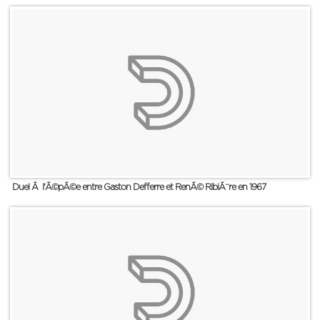
Duel Ã l'Ã©pÃ©e entre Gaston Defferre et RenÃ© RibiÃ¨re en 1967