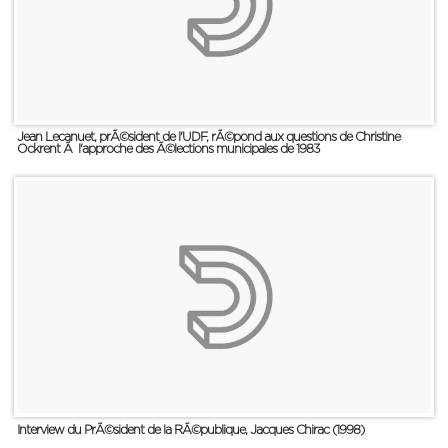
Jean Lecanuet, prÃ©sident de l'UDF, rÃ©pond aux questions de Christine
Ockrent Ã l'approche des Ã©lections municipales de 1983
Interview du PrÃ©sident de la RÃ©publique, Jacques Chirac (1998)