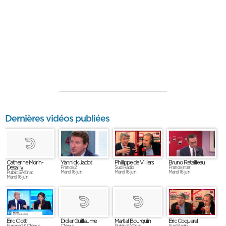
Dernières vidéos publiées
Yannick Jadot
Philippe de Villiers
Bruno Retailleau
Catherine Morin-
Desailly
France 2
Sud Radio
France Inter
Mardi 16 juin
Mardi 16 juin
Mardi 16 juin
Public SÃ©nat
Mardi 16 juin
Eric Ciotti
Eric Coquerel
Didier Guillaume
Martial Bourquin