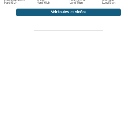
Europe 1 & CNews
Sud Radio
CNews
Public SÃ©nat
Mardi 16 juin
Lundi 15 juin
Mardi 16 juin
Lundi 15 juin
Voir toutes les vidéos