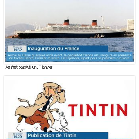
Ãa s'est passÃ© un... 11 janvier