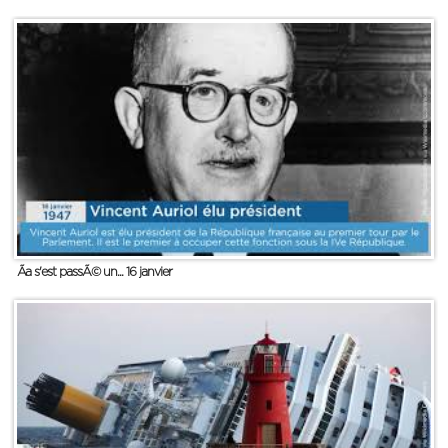
Ãa s'est passÃ© un... 16 janvier