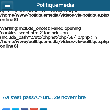
Politiquemedia
Warning
: include_once(cookies_script.html2): failed to
open stream: No such file or directory in
/home/www/politiquemedia/videos-vie-politique.php
on line
81
Warning
: include_once(): Failed opening
'cookies_script.html2' for inclusion
(include_path='.:/etc/phpnet/php/56/lib/php') in
/home/www/politiquemedia/videos-vie-politique.php
on line
81
Ãa s'est passÃ© un... 29 novembre