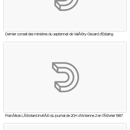
Dernier conseil des ministres du septennat de ValÃ©ry Giscard d'Estaing
FranÃ§ois LÃ©otard invitÃ© du journal de 20H d'Antenne 2 en fÃ©vrier 1987