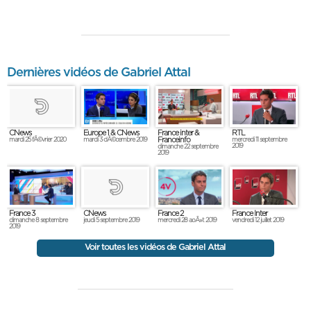
Dernières vidéos de Gabriel Attal
Europe 1 & CNews
France inter &
RTL
CNews
Franceinfo
mardi 3 dÃ©cembre 2019
mercredi 11 septembre
mardi 25 fÃ©vrier 2020
2019
dimanche 22 septembre
2019
France 3
France 2
France Inter
CNews
dimanche 8 septembre
mercredi 28 aoÃ»t 2019
vendredi 12 juillet 2019
jeudi 5 septembre 2019
2019
Voir toutes les vidéos de Gabriel Attal