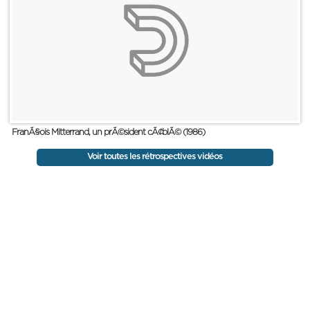
FranÃ§ois Mitterrand, un prÃ©sident cÃ¢blÃ© (1986)
Voir toutes les rétrospectives vidéos