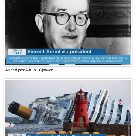
Ãa s'est passÃ© un... 16 janvier