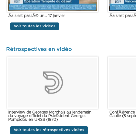
Ãa s'est passÃ© un... 17 janvier
Ãa s'est passÃ
Voir toutes les vidéos
Rétrospectives en vidéo
Interview de Georges Marchais au lendemain
ConfÃ©rence 
du voyage officiel du PrÃ©sident Georges
Gaulle (5 sept
Pompidou en URSS (1970)
Voir toutes les rétrospectives vidéos