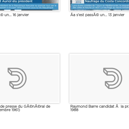
© un... 16 janvier
Ãa s'est passÃ© un... 13 janvier
de presse du GÃ©nÃ©ral de
Raymond Barre candidat Ã la prÃ
embre 1961)
1988