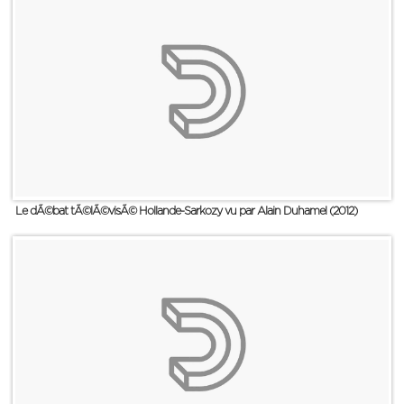
Le dÃ©bat tÃ©lÃ©visÃ© Hollande-Sarkozy vu par Alain Duhamel (2012)