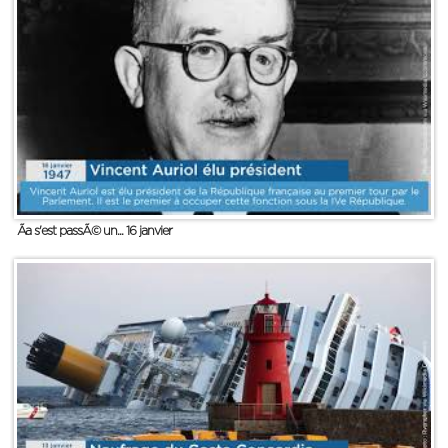
Ãa s'est passÃ© un... 16 janvier