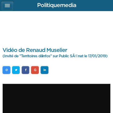
Politiquemedia
Vidéo de Renaud Muselier
(Invité de "Territoires dâinfos" sur Public SÃ©nat le 17/01/2019)