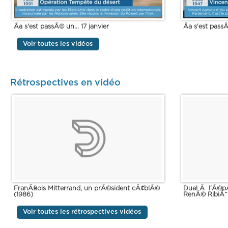
Ãa s'est passÃ© un... 17 janvier
Ãa s'est passÃ
Voir toutes les vidéos
Rétrospectives en vidéo
FranÃ§ois Mitterrand, un prÃ©sident cÃ¢blÃ©
Duel Ã l'Ã©pÃ
(1986)
RenÃ© RibiÃ¨r
Voir toutes les rétrospectives vidéos