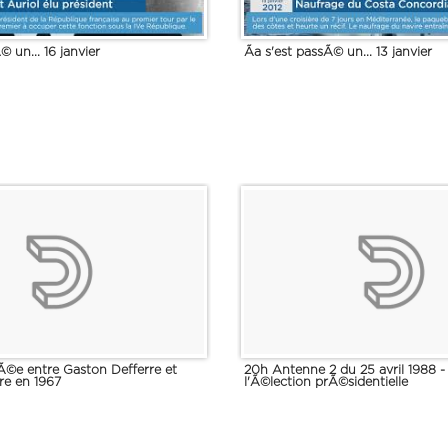
© un... 16 janvier
Ãa s'est passÃ© un... 13 janvier
©e entre Gaston Defferre et
20h Antenne 2 du 25 avril 1988 - 
e en 1967
l'Ã©lection prÃ©sidentielle