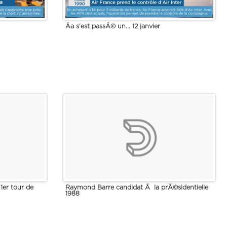
Ãa s'est passÃ© un... 12 janvier
1er tour de
Raymond Barre candidat Ã la prÃ©sidentielle
1988