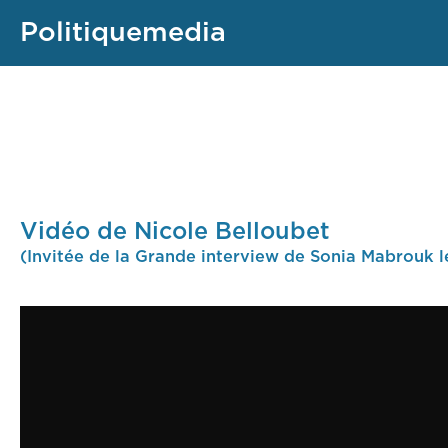
Politiquemedia
Vidéo de Nicole Belloubet
(Invitée de la Grande interview de Sonia Mabrouk l