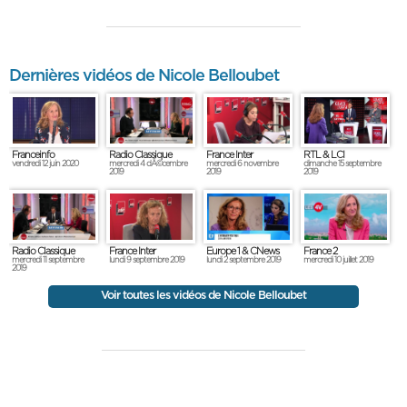
Dernières vidéos de Nicole Belloubet
Franceinfo
Radio Classique
France Inter
RTL & LCI
vendredi 12 juin 2020
mercredi 4 dÃ©cembre
mercredi 6 novembre
dimanche 15 septembre
2019
2019
2019
Radio Classique
France Inter
Europe 1 & CNews
France 2
mercredi 11 septembre
lundi 9 septembre 2019
lundi 2 septembre 2019
mercredi 10 juillet 2019
2019
Voir toutes les vidéos de Nicole Belloubet