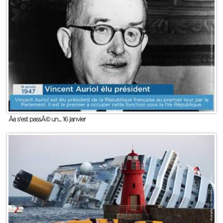
Ãa s'est passÃ© un... 16 janvier