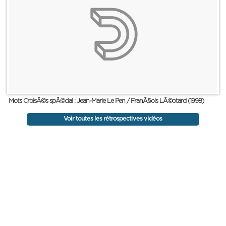
Mots CroisÃ©s spÃ©cial : Jean-Marie Le Pen / FranÃ§ois LÃ©otard (1998)
Voir toutes les rétrospectives vidéos