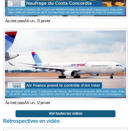
Ãa s'est passÃ© un... 13 janvier
Ãa s'est passÃ© un... 12 janvier
Voir toutes les vidéos
Rétrospectives en vidéo