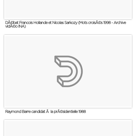
DÃ©bat Francois Hollande et Nicolas Sarkozy (Mots croisÃ©s 1998 - Archive
vidÃ©o INA)
Raymond Barre candidat Ã la prÃ©sidentielle 1988