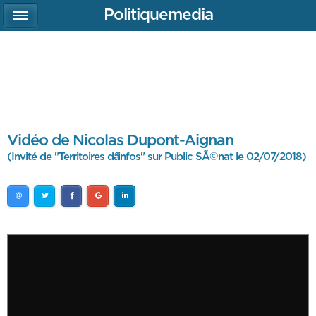
Politiquemedia
Vidéo de Nicolas Dupont-Aignan
(Invité de "Territoires dâinfos" sur Public SÃ©nat le 02/07/2018)