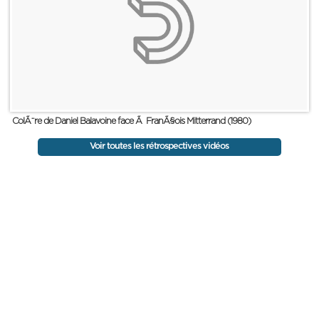
ColÃ¨re de Daniel Balavoine face Ã FranÃ§ois Mitterrand (1980)
Voir toutes les rétrospectives vidéos