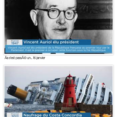
Ãa s'est passÃ© un... 16 janvier