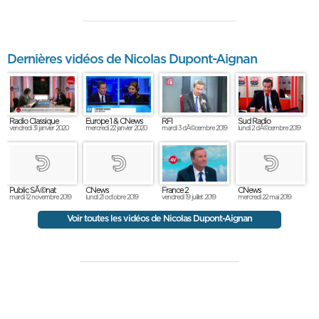
Dernières vidéos de Nicolas Dupont-Aignan
Radio Classique
Europe 1 & CNews
RFI
Sud Radio
vendredi 31 janvier 2020
mercredi 22 janvier 2020
mardi 3 dÃ©cembre 2019
lundi 2 dÃ©cembre 2019
France 2
Public SÃ©nat
CNews
CNews
vendredi 19 juillet 2019
mardi 12 novembre 2019
lundi 21 octobre 2019
mercredi 22 mai 2019
Voir toutes les vidéos de Nicolas Dupont-Aignan