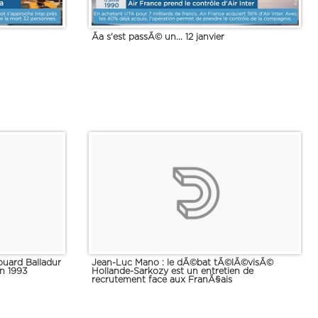
Ãa s'est passÃ© un... 12 janvier
ouard Balladur
Jean-Luc Mano : le dÃ©bat tÃ©lÃ©visÃ©
n 1993
Hollande-Sarkozy est un entretien de
recrutement face aux FranÃ§ais