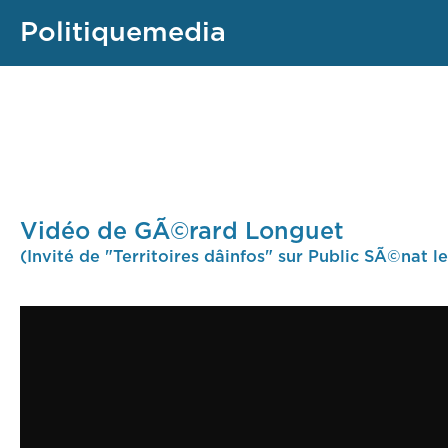
Politiquemedia
Vidéo de GÃ©rard Longuet
(Invité de "Territoires dâinfos" sur Public SÃ©nat 