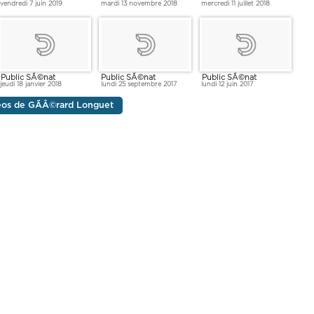
vendredi 7 juin 2019
mardi 13 novembre 2018
mercredi 11 juillet 2018
Public SÃ©nat
Public SÃ©nat
Public SÃ©nat
jeudi 18 janvier 2018
lundi 25 septembre 2017
lundi 12 juin 2017
déos de GÃÂ©rard Longuet