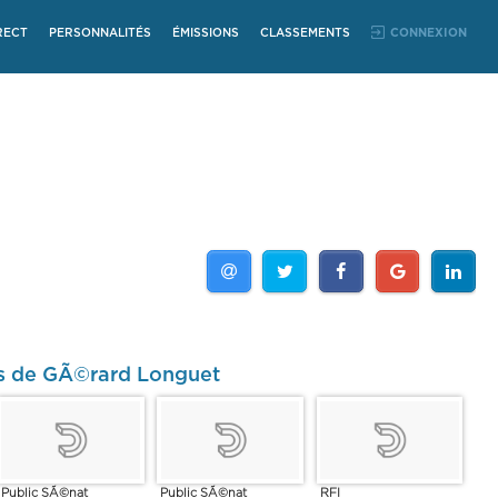
RECT
PERSONNALITÉS
ÉMISSIONS
CLASSEMENTS
CONNEXION
os de GÃ©rard Longuet
Public SÃ©nat
Public SÃ©nat
RFI