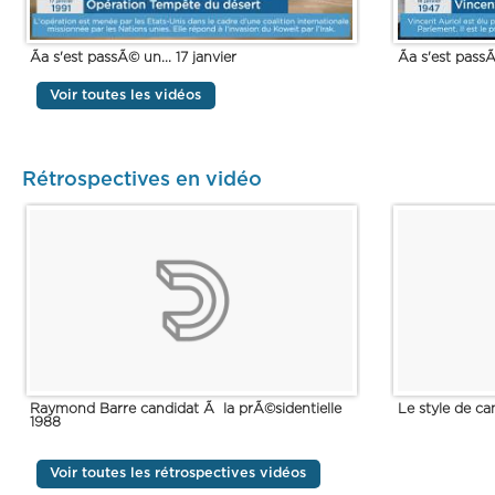
Ãa s'est passÃ© un... 17 janvier
Ãa s'est passÃ
Voir toutes les vidéos
Rétrospectives en vidéo
Raymond Barre candidat Ã la prÃ©sidentielle
Le style de c
1988
Voir toutes les rétrospectives vidéos