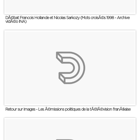
DÃ©bat Francois Hollande et Nicolas Sarkozy (Mots croisÃ©s 1998 - Archive
vidÃ©o INA)
Retour sur images - Les Ã©missions politiques de la tÃ©lÃ©vision franÃ§aise