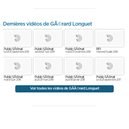
Dernières vidéos de GÃ©rard Longuet
Public SÃ©nat
Public SÃ©nat
Public SÃ©nat
RFI
lundi 30 septembre 2019
vendredi 7 juin 2019
mardi 13 novembre 2018
mercredi 11 juillet 2018
Public SÃ©nat
Public SÃ©nat
Public SÃ©nat
Public SÃ©nat
mardi 5 juin 2018
jeudi 29 mars 2018
jeudi 18 janvier 2018
lundi 25 septembre 2017
Voir toutes les vidéos de GÃÂ©rard Longuet