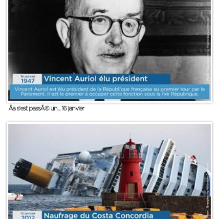
Ãa s'est passÃ© un... 16 janvier