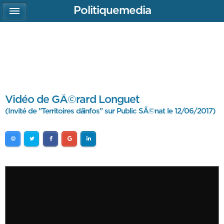
Politiquemedia
Vidéo de GÃ©rard Longuet
(Invité de "Territoires dâinfos" sur Public SÃ©nat le 12/06/2017)