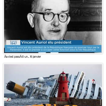
Ãa s'est passÃ© un... 16 janvier