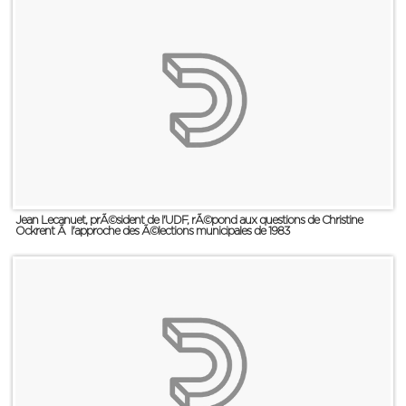
Jean Lecanuet, prÃ©sident de l'UDF, rÃ©pond aux questions de Christine
Ockrent Ã l'approche des Ã©lections municipales de 1983