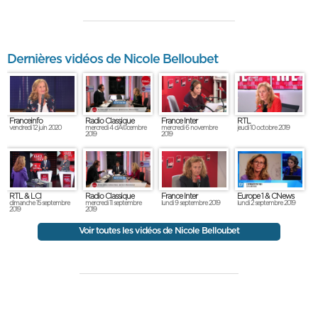
Dernières vidéos de Nicole Belloubet
Franceinfo
Radio Classique
France Inter
RTL
vendredi 12 juin 2020
mercredi 4 dÃ©cembre
mercredi 6 novembre
jeudi 10 octobre 2019
2019
2019
RTL & LCI
Radio Classique
France Inter
Europe 1 & CNews
dimanche 15 septembre
mercredi 11 septembre
lundi 9 septembre 2019
lundi 2 septembre 2019
2019
2019
Voir toutes les vidéos de Nicole Belloubet