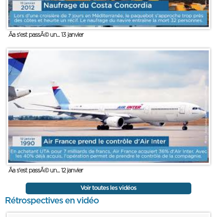
Ãa s'est passÃ© un... 13 janvier
Ãa s'est passÃ© un... 12 janvier
Voir toutes les vidéos
Rétrospectives en vidéo