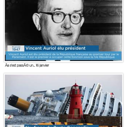
Ãa s'est passÃ© un... 16 janvier