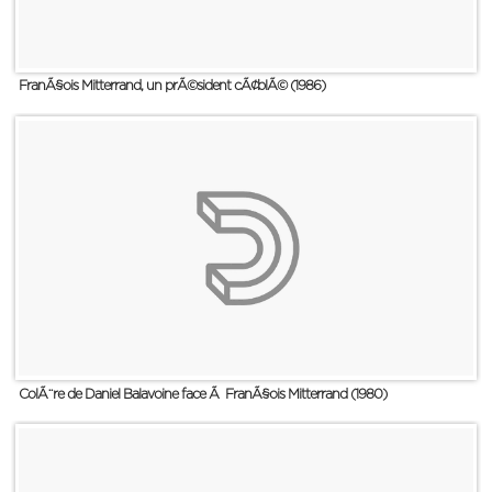
FranÃ§ois Mitterrand, un prÃ©sident cÃ¢blÃ© (1986)
ColÃ¨re de Daniel Balavoine face Ã FranÃ§ois Mitterrand (1980)