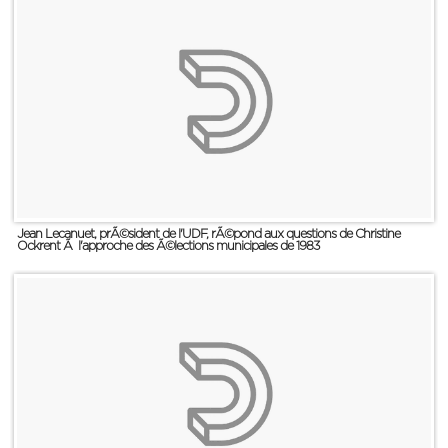
Jean Lecanuet, prÃ©sident de l'UDF, rÃ©pond aux questions de Christine
Ockrent Ã l'approche des Ã©lections municipales de 1983