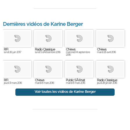
Dernières vidéos de Karine Berger
RFI
Radio Classique
CNews
CNews
lundi 26 juin 2017
lundi 5 dÃ©cembre 2016
mercredi 14 septembre
mardi 26 avril 2016
2016
RFI
CNews
Public SÃ©nat
Radio Classique
jeudi 31 mars 2016
mardi 8 mars 2016
mardi 8 mars 2016
jeudi 28 janvier 2016
Voir toutes les vidéos de Karine Berger