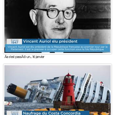
Ãa s'est passÃ© un... 16 janvier