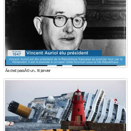
Ãa s'est passÃ© un... 16 janvier