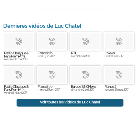
Dernières vidéos de Luc Chatel
Radio Classique &
Franceinfo
RTL
CNews
Paris PremiÃ¨re
lundi 5 juin 2017
mardi 9 mai 2017
lundi 24 avril 2017
mercredi 16 mai 2018
Radio Classique &
Franceinfo
Europe 1 & CNews
France 2
Paris PremiÃ¨re
mercredi 5 avril 2017
dimanche 2 avril 2017
vendredi 31 mars 2017
vendredi 14 avril 2017
Voir toutes les vidéos de Luc Chatel