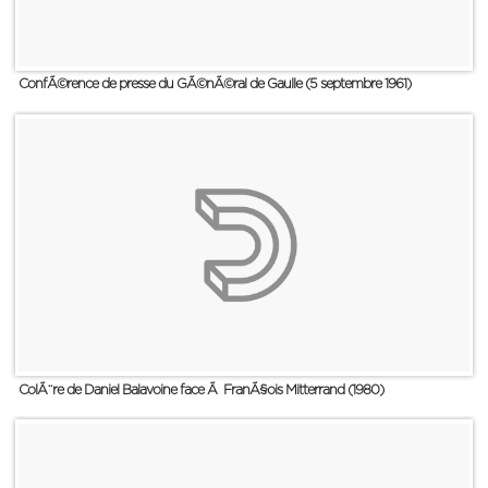
ConfÃ©rence de presse du GÃ©nÃ©ral de Gaulle (5 septembre 1961)
ColÃ¨re de Daniel Balavoine face Ã FranÃ§ois Mitterrand (1980)