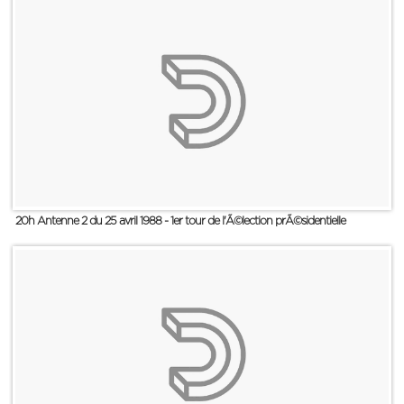
20h Antenne 2 du 25 avril 1988 - 1er tour de l'Ã©lection prÃ©sidentielle