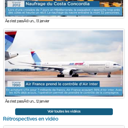
Ãa s'est passÃ© un... 13 janvier
Ãa s'est passÃ© un... 12 janvier
Voir toutes les vidéos
Rétrospectives en vidéo