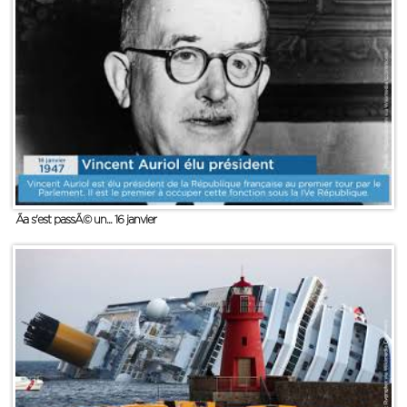
Ãa s'est passÃ© un... 16 janvier