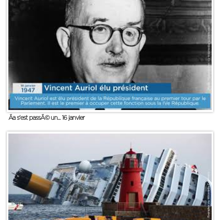
Ãa s'est passÃ© un... 16 janvier