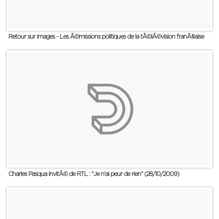
Retour sur images - Les Ã©missions politiques de la tÃ©lÃ©vision franÃ§aise
Charles Pasqua invitÃ© de RTL : "Je n'ai peur de rien" (28/10/2009)