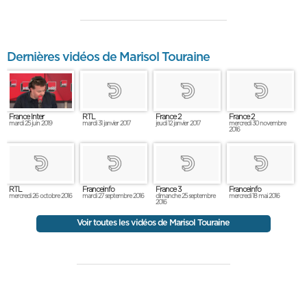
Dernières vidéos de Marisol Touraine
France Inter
RTL
France 2
France 2
mardi 25 juin 2019
mardi 31 janvier 2017
jeudi 12 janvier 2017
mercredi 30 novembre
2016
RTL
Franceinfo
France 3
Franceinfo
mercredi 26 octobre 2016
mardi 27 septembre 2016
dimanche 25 septembre
mercredi 18 mai 2016
2016
Voir toutes les vidéos de Marisol Touraine