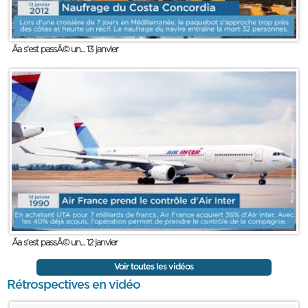
Ãa s'est passÃ© un... 13 janvier
Ãa s'est passÃ© un... 12 janvier
Voir toutes les vidéos
Rétrospectives en vidéo