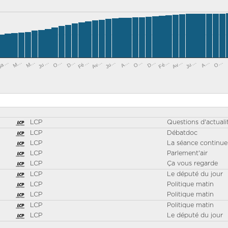
Ju…
Av…
Fé…
D…
O…
Ju…
O…
M…
A…
M…
Ju…
Ja…
Av…
Fé…
D…
O…
A…
LCP
Questions d'actuali
LCP
Débatdoc
LCP
La séance continue
LCP
Parlement'air
LCP
Ça vous regarde
LCP
Le député du jour
LCP
Politique matin
LCP
Politique matin
LCP
Politique matin
LCP
Le député du jour