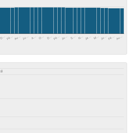
O…
A…
Ju…
Av…
Av…
Fé…
Fé…
D…
Ju…
M…
Ja…
N…
S…
Ju…
Fé…
D…
té