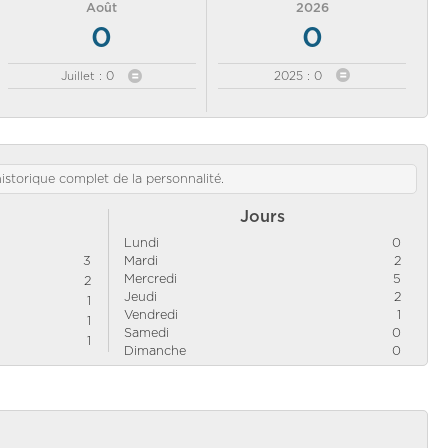
Août
2026
0
0
Juillet : 0
2025 : 0
'historique complet de la personnalité.
Jours
Lundi
0
3
Mardi
2
Mercredi
5
2
Jeudi
2
1
Vendredi
1
1
Samedi
0
1
Dimanche
0