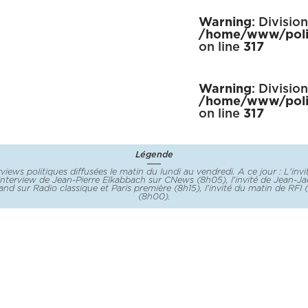
Warning
: Divisio
/home/www/poli
on line
317
Warning
: Divisio
/home/www/poli
on line
317
Légende
rviews politiques diffusées le matin du lundi au vendredi. A ce jour : L'inv
, l'interview de Jean-Pierre Elkabbach sur CNews (8h05), l'invité de Jean-
nd sur Radio classique et Paris première (8h15), l'invité du matin de RFI (
(8h00).