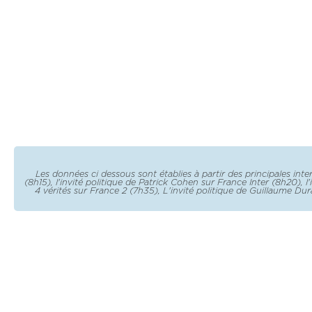
Les données ci dessous sont établies à partir des principales inte
(8h15), l'invité politique de Patrick Cohen sur France Inter (8h20)
4 vérités sur France 2 (7h35), L'invité politique de Guillaume Dura