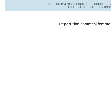
Le panorama médiatique de Politiquemedia e
Il est réalisé à partir des pr
Répartition hommes/femme