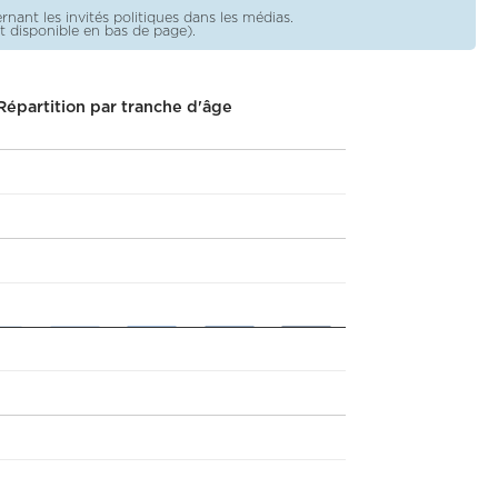
ant les invités politiques dans les médias.
est disponible en bas de page).
Répartition par tranche d'âge