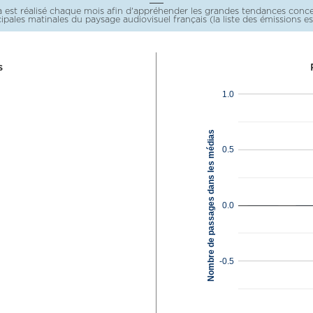
st réalisé chaque mois afin d'appréhender les grandes tendances concern
incipales matinales du paysage audiovisuel français (la liste des émissions 
s
1.0
Nombre de passages dans les médias
0.5
0.0
-0.5