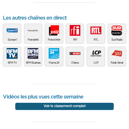
Les autres chaînes en direct
Europe 1
Franceinfo
France Inter
RFI
RTL
Sud Radio
BFM TV
BFM Business
France 24
CNews
LCP
Public Sénat
Vidéos les plus vues cette semaine
Voir le classement complet