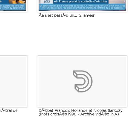
Ãa s'est passÃ© un... 12 janvier
nÃ©ral de
DÃ©bat Francois Hollande et Nicolas Sarkozy
(Mots croisÃ©s 1998 - Archive vidÃ©o INA)