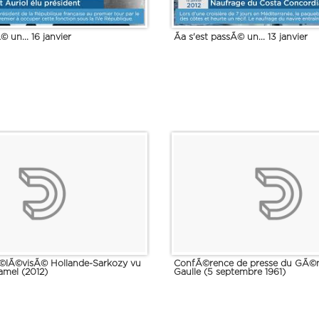
© un... 16 janvier
Ãa s'est passÃ© un... 13 janvier
©lÃ©visÃ© Hollande-Sarkozy vu
ConfÃ©rence de presse du GÃ©
amel (2012)
Gaulle (5 septembre 1961)