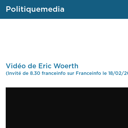
Politiquemedia
Vidéo de Eric Woerth
(Invité de 8.30 franceinfo sur Franceinfo le 18/02/