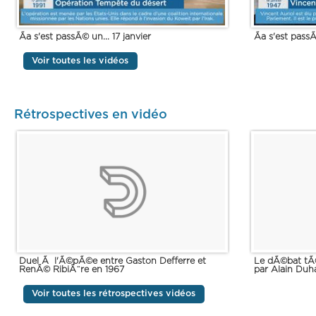
Ãa s'est passÃ© un... 17 janvier
Ãa s'est passÃ
Voir toutes les vidéos
Rétrospectives en vidéo
Duel Ã l'Ã©pÃ©e entre Gaston Defferre et
Le dÃ©bat tÃ
RenÃ© RibiÃ¨re en 1967
par Alain Duh
Voir toutes les rétrospectives vidéos