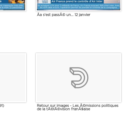
Ãa s'est passÃ© un... 12 janvier
91)
Retour sur images - Les Ã©missions politiques
de la tÃ©lÃ©vision franÃ§aise