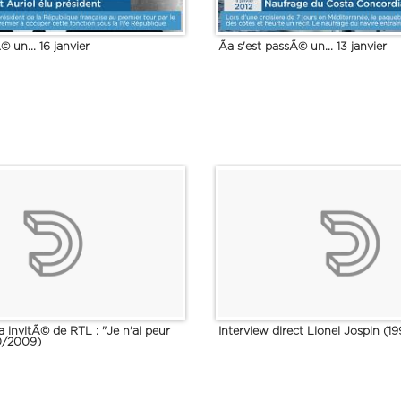
© un... 16 janvier
Ãa s'est passÃ© un... 13 janvier
 invitÃ© de RTL : "Je n'ai peur
Interview direct Lionel Jospin (19
10/2009)