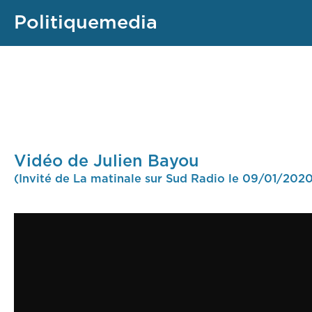
Politiquemedia
Vidéo de Julien Bayou
(Invité de La matinale sur Sud Radio le 09/01/202