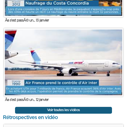
Ãa s'est passÃ© un... 13 janvier
Ãa s'est passÃ© un... 12 janvier
Voir toutes les vidéos
Rétrospectives en vidéo