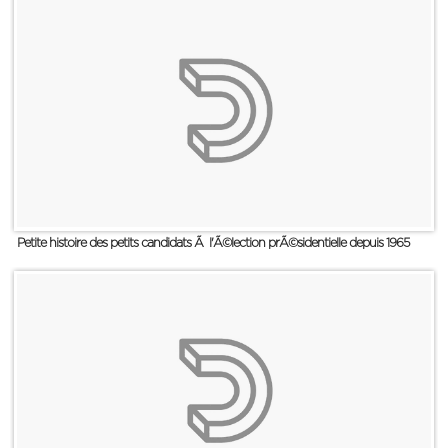
Petite histoire des petits candidats Ã l'Ã©lection prÃ©sidentielle depuis 1965