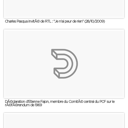
Charles Pasqua invitÃ© de RTL : "Je n'ai peur de rien" (28/10/2009)
DÃ©claration d'Etienne Fajon, membre du ComitÃ© central du PCF sur le
rÃ©fÃ©rendum de 1969