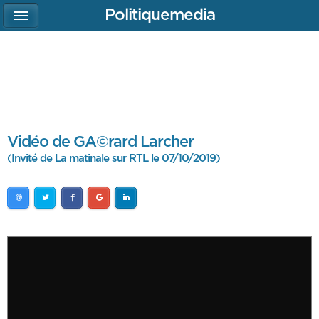
Politiquemedia
Vidéo de GÃ©rard Larcher
(Invité de La matinale sur RTL le 07/10/2019)