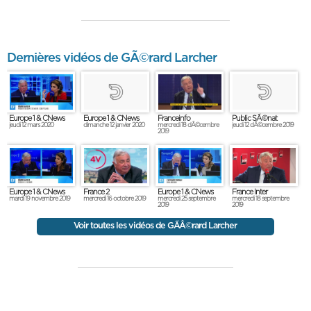
Dernières vidéos de GÃ©rard Larcher
Europe 1 & CNews
Franceinfo
Europe 1 & CNews
Public SÃ©nat
jeudi 12 mars 2020
mercredi 18 dÃ©cembre
dimanche 12 janvier 2020
jeudi 12 dÃ©cembre 2019
2019
Europe 1 & CNews
France 2
Europe 1 & CNews
France Inter
mardi 19 novembre 2019
mercredi 16 octobre 2019
mercredi 25 septembre
mercredi 18 septembre
2019
2019
Voir toutes les vidéos de GÃÂ©rard Larcher