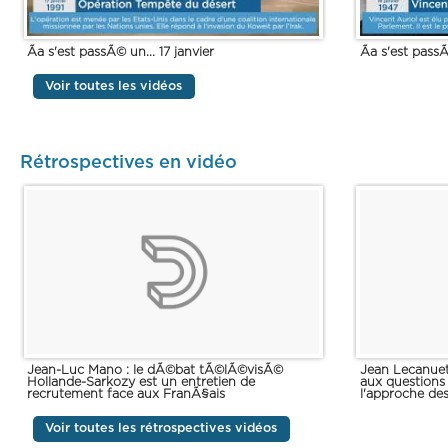
Ãa s'est passÃ© un... 17 janvier
Ãa s'est passÃ
Voir toutes les vidéos
Rétrospectives en vidéo
Jean-Luc Mano : le dÃ©bat tÃ©lÃ©visÃ©
Jean Lecanuet
Hollande-Sarkozy est un entretien de
aux questions
recrutement face aux FranÃ§ais
l'approche de
Voir toutes les rétrospectives vidéos