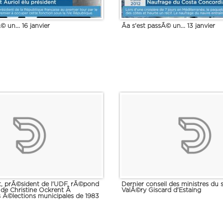
© un... 16 janvier
Ãa s'est passÃ© un... 13 janvier
, prÃ©sident de l'UDF, rÃ©pond
Dernier conseil des ministres du
 de Christine Ockrent Ã
ValÃ©ry Giscard d'Estaing
s Ã©lections municipales de 1983