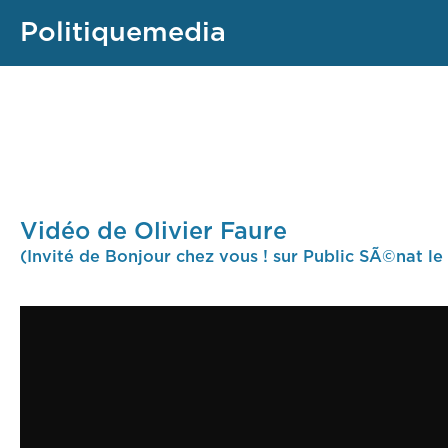
Politiquemedia
Vidéo de Olivier Faure
(Invité de Bonjour chez vous ! sur Public SÃ©nat le