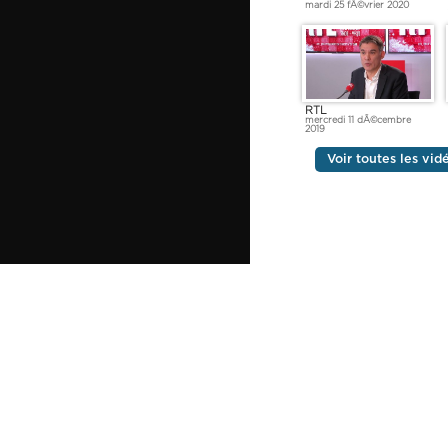
mardi 25 fÃ©vrier 2020
RTL
mercredi 11 dÃ©cembre
2019
Voir toutes les vid