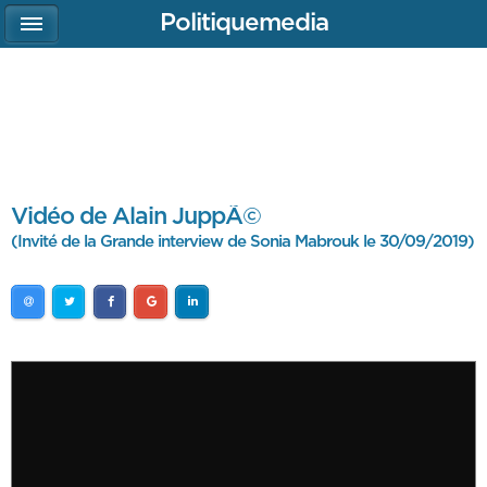
Politiquemedia
Vidéo de Alain JuppÃ©
(Invité de la Grande interview de Sonia Mabrouk le 30/09/2019)