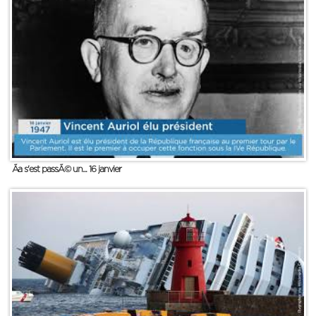
Ãa s'est passÃ© un... 16 janvier