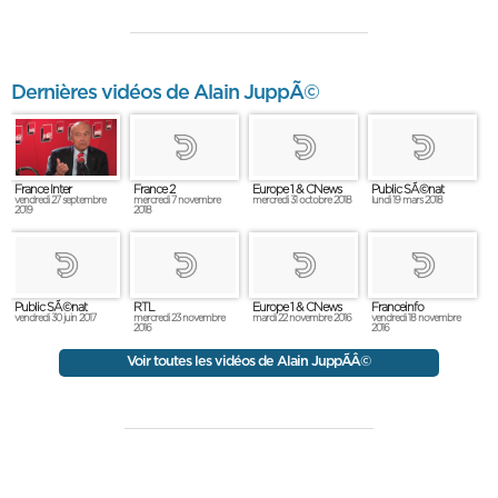
Dernières vidéos de Alain JuppÃ©
France Inter
France 2
Europe 1 & CNews
Public SÃ©nat
vendredi 27 septembre
mercredi 7 novembre
mercredi 31 octobre 2018
lundi 19 mars 2018
2019
2018
Public SÃ©nat
RTL
Europe 1 & CNews
Franceinfo
vendredi 30 juin 2017
mercredi 23 novembre
mardi 22 novembre 2016
vendredi 18 novembre
2016
2016
Voir toutes les vidéos de Alain JuppÃÂ©