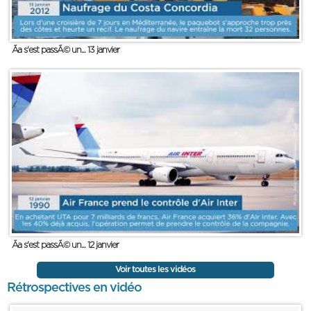
Ãa s'est passÃ© un... 13 janvier
Ãa s'est passÃ© un... 12 janvier
Voir toutes les vidéos
Rétrospectives en vidéo