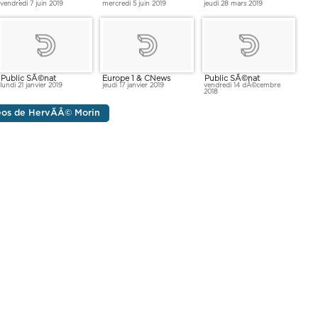
vendredi 7 juin 2019
mercredi 5 juin 2019
jeudi 28 mars 2019
Public SÃ©nat
Europe 1 & CNews
Public SÃ©nat
lundi 21 janvier 2019
jeudi 17 janvier 2019
vendredi 14 dÃ©cembre
2018
déos de HervÃÂ© Morin