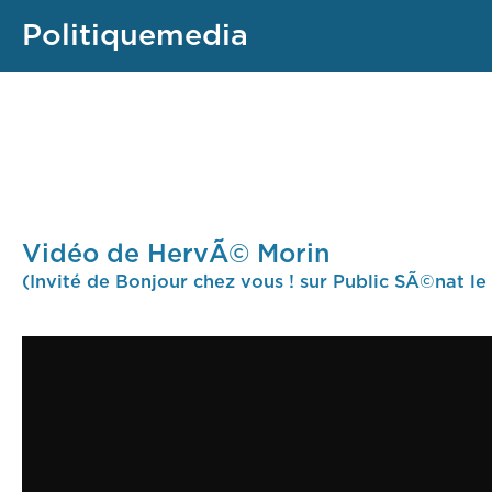
Politiquemedia
Vidéo de HervÃ© Morin
(Invité de Bonjour chez vous ! sur Public SÃ©nat l