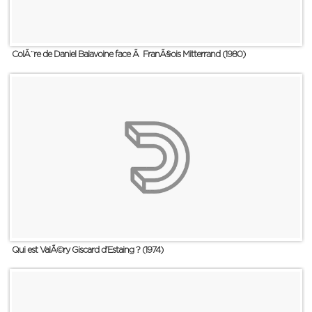
ColÃ¨re de Daniel Balavoine face Ã FranÃ§ois Mitterrand (1980)
Qui est ValÃ©ry Giscard d'Estaing ? (1974)