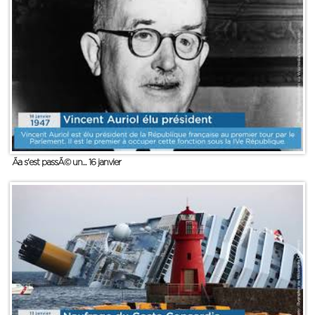
Ãa s'est passÃ© un... 16 janvier