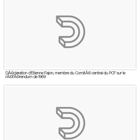
DÃ©claration d'Etienne Fajon, membre du ComitÃ© central du PCF sur le
rÃ©fÃ©rendum de 1969