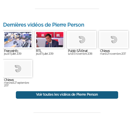
Dernières vidéos de Pierre Person
Franceinfo
RTL
Public SÃ©nat
CNews
jeudi 11 juillet 2019
jeudi 11 juillet 2019
lundi 5 novembre 2018
mardi 21 novembre 2017
CNews
mercredi 27 septembre
2017
Voir toutes les vidéos de Pierre Person