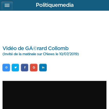
Politiquemedia
Vidéo de GÃ©rard Collomb
(Invité de la matinale sur CNews le 10/07/2019)