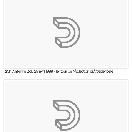
20h Antenne 2 du 25 avril 1988 - 1er tour de l'Ã©lection prÃ©sidentielle