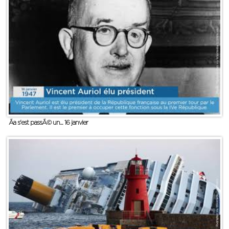
Ãa s'est passÃ© un... 16 janvier