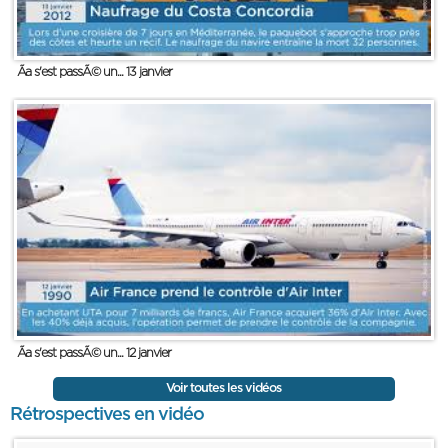
Ãa s'est passÃ© un... 13 janvier
Ãa s'est passÃ© un... 12 janvier
Voir toutes les vidéos
Rétrospectives en vidéo