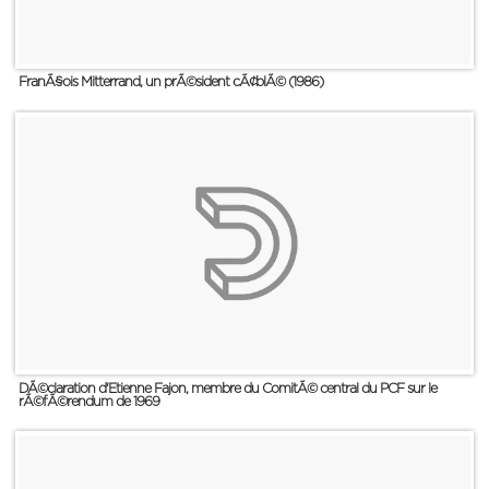
FranÃ§ois Mitterrand, un prÃ©sident cÃ¢blÃ© (1986)
DÃ©claration d'Etienne Fajon, membre du ComitÃ© central du PCF sur le
rÃ©fÃ©rendum de 1969