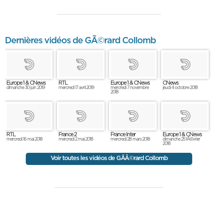
Dernières vidéos de GÃ©rard Collomb
Europe 1 & CNews
RTL
Europe 1 & CNews
CNews
dimanche 30 juin 2019
mercredi 17 avril 2019
mercredi 7 novembre
jeudi 4 octobre 2018
2018
RTL
France 2
France Inter
Europe 1 & CNews
mercredi 16 mai 2018
mercredi 2 mai 2018
mercredi 28 mars 2018
dimanche 25 fÃ©vrier
2018
Voir toutes les vidéos de GÃÂ©rard Collomb