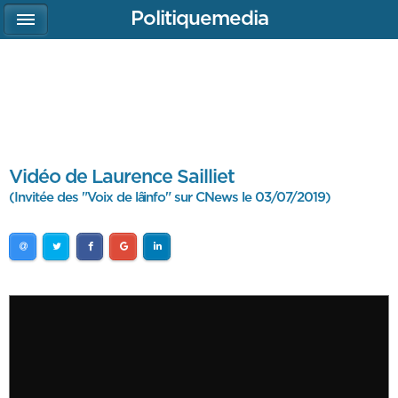
Politiquemedia
Vidéo de Laurence Sailliet
(Invitée des "Voix de lâinfo" sur CNews le 03/07/2019)