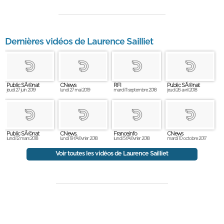
Dernières vidéos de Laurence Sailliet
Public SÃ©nat
CNews
RFI
Public SÃ©nat
jeudi 27 juin 2019
lundi 27 mai 2019
mardi 11 septembre 2018
jeudi 26 avril 2018
Public SÃ©nat
CNews
Franceinfo
CNews
lundi 12 mars 2018
lundi 19 fÃ©vrier 2018
lundi 5 fÃ©vrier 2018
mardi 10 octobre 2017
Voir toutes les vidéos de Laurence Sailliet