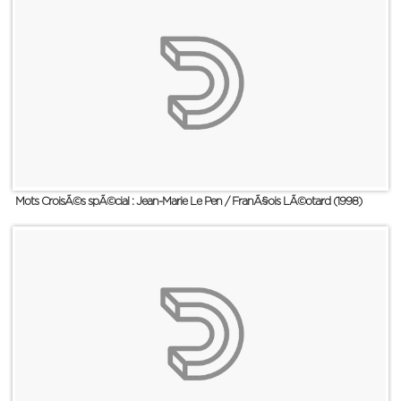
Mots CroisÃ©s spÃ©cial : Jean-Marie Le Pen / FranÃ§ois LÃ©otard (1998)