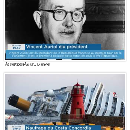
Ãa s'est passÃ© un... 16 janvier